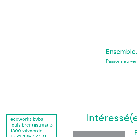
Ensemble
Passons au ver
Intéressé(
ecoworks bvba
louis brentastraat 3
1800
vilvoorde
t
+32 2 657 77 31