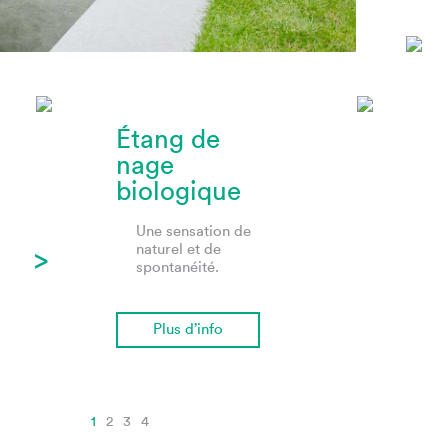
Étang de
nage
biologique
Une sensation de
naturel et de
>
spontanéité.
Plus d’info
1
2
3
4