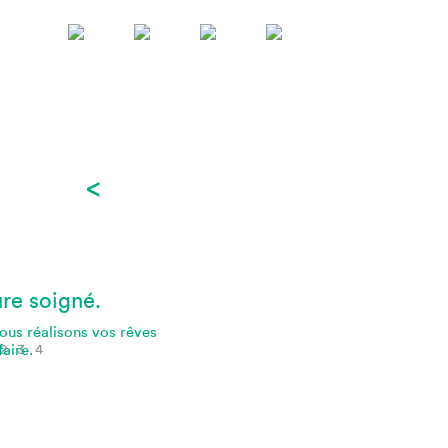
<
ure soigné.
Nous réalisons vos rêves
faire.
2
3
4