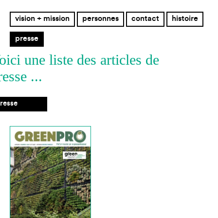
vision + mission
personnes
contact
histoire
presse
oici une liste des articles de
resse ...
resse