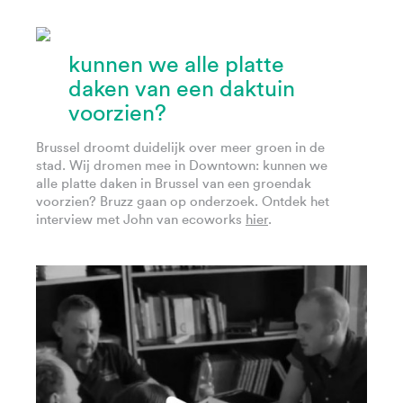
kunnen we alle platte
daken van een daktuin
voorzien?
Brussel droomt duidelijk over meer groen in de
stad. Wij dromen mee in Downtown: kunnen we
alle platte daken in Brussel van een groendak
voorzien? Bruzz gaan op onderzoek. Ontdek het
interview met John van ecoworks
hier
.