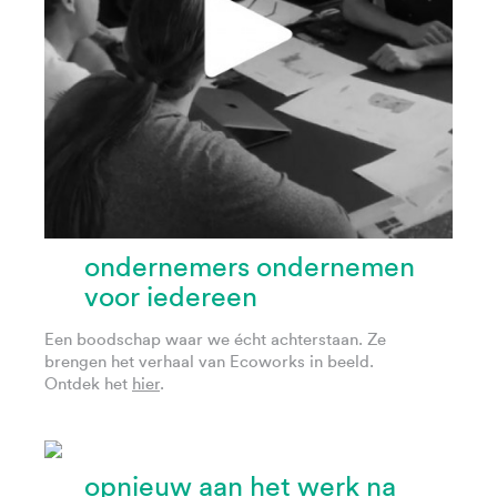
ondernemers ondernemen
voor iedereen
Een boodschap waar we écht achterstaan. Ze
brengen het verhaal van Ecoworks in beeld.
Ontdek het
hier
.
opnieuw aan het werk na