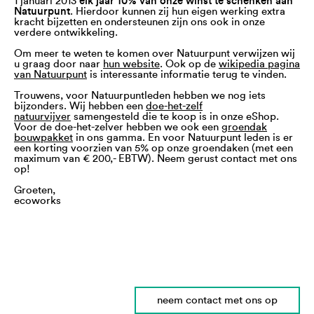
1 januari 2013
elk jaar 10% van onze winst te schenken aan
Natuurpunt
. Hierdoor kunnen zij hun eigen werking extra
kracht bijzetten en ondersteunen zijn ons ook in onze
verdere ontwikkeling.
Om meer te weten te komen over Natuurpunt verwijzen wij
u graag door naar
hun website
. Ook op de
wikipedia pagina
van Natuurpunt
is interessante informatie terug te vinden.
Trouwens, voor Natuurpuntleden hebben we nog iets
bijzonders. Wij hebben een
doe-het-zelf
natuurvijver
samengesteld die te koop is in onze eShop.
Voor de doe-het-zelver hebben we ook een
groendak
bouwpakket
in ons gamma. En voor Natuurpunt leden is er
een korting voorzien van 5% op onze groendaken (met een
maximum van € 200,- EBTW). Neem gerust contact met ons
op!
Groeten,
ecoworks
neem contact met ons op