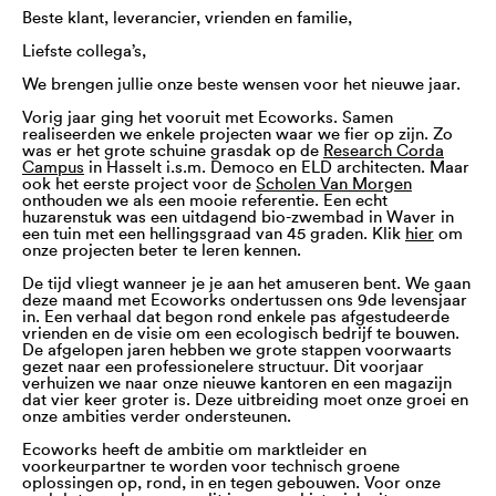
Beste klant, leverancier, vrienden en familie,
Liefste collega’s,
We brengen jullie onze beste wensen voor het nieuwe jaar.
Vorig jaar ging het vooruit met Ecoworks. Samen
realiseerden we enkele projecten waar we fier op zijn. Zo
was er het grote schuine grasdak op de
Research Corda
Campus
in Hasselt i.s.m. Democo en ELD architecten. Maar
ook het eerste project voor de
Scholen Van Morgen
onthouden we als een mooie referentie. Een echt
huzarenstuk was een uitdagend bio-zwembad in Waver in
een tuin met een hellingsgraad van 45 graden. Klik
hier
om
onze projecten beter te leren kennen.
De tijd vliegt wanneer je je aan het amuseren bent. We gaan
deze maand met Ecoworks ondertussen ons 9de levensjaar
in. Een verhaal dat begon rond enkele pas afgestudeerde
vrienden en de visie om een ecologisch bedrijf te bouwen.
De afgelopen jaren hebben we grote stappen voorwaarts
gezet naar een professionelere structuur. Dit voorjaar
verhuizen we naar onze nieuwe kantoren en een magazijn
dat vier keer groter is. Deze uitbreiding moet onze groei en
onze ambities verder ondersteunen.
Ecoworks heeft de ambitie om marktleider en
voorkeurpartner te worden voor technisch groene
oplossingen op, rond, in en tegen gebouwen. Voor onze