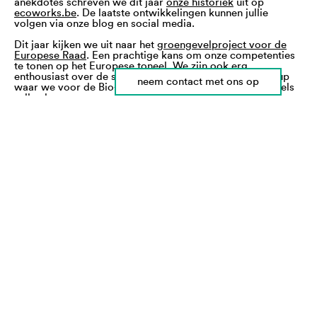
anekdotes schreven we dit jaar
onze historiek
uit op
ecoworks.be
. De laatste ontwikkelingen kunnen jullie
volgen via onze blog en social media.
Dit jaar kijken we uit naar het
groengevelproject voor de
Europese Raad
. Een prachtige kans om onze competenties
te tonen op het Europese toneel. We zijn ook erg
enthousiast over de samenwerking met de Colruyt Group
neem contact met ons op
waar we voor de Bio-Planet biosupermarkten groengevels
zullen bouwen.
Op de particuliere markt zien we nog erg veel potentieel.
We willen nog meer gezinnen laten genieten van de deugd
van biologisch zwemmen in eigen tuin. Daarnaast zijn alle
soorten daken onveilig voor onze vergroeningsdrang.
Ecoworks heeft oplossingen voor daken vanaf 1m2 maar
realiseert evenzeer grote dakakkers voor stadslandbouw.
Jullie merken het, in 2015 blijven we trouw aan onze droom
om meer en beter geïntegreerde natuur te ontwikkelen.
Ecoworks stapt met deze ambities zij aan zij met
Natuurpunt. Waar zij werken aan het behoud en het beheer
van natuurgebieden, werken wij voor meer natuur in de
stad, in de tuin, in commerciële en industriële omgevingen.
Een sterke tandem, want als partner gaat 10% van onze
winst naar Natuurpunt. Meer uitleg kan u
hier
vinden.
Bovenal is de natuur er om van te genieten. Elk van ons zou
daar meer tijd voor moeten nemen. Een mooi voornemen
voor 2015 dat we iedereen toewensen. Morgen doen wij dit